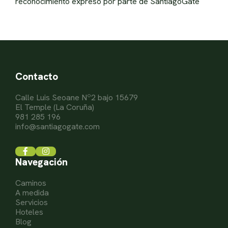
reconocimiento expreso por parte de SantiagoGate
Contacto
Calle Luis Seoane Nº2 bajo 15679
El Temple (La Coruña)
981 285 196
info@santiagogate.com
Navegación
Caminos
A medida
Servicios
Hoteles
Blog